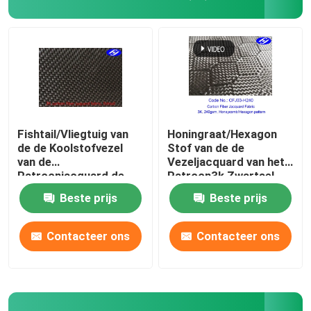
Fishtail/Vliegtuig van
Honingraat/Hexagon
de de Koolstofvezel
Stof van de de
van de
Vezeljacquard van het
Patroonjacquard de
Patroon3k Zwartsel
Stof 3K voor
Beste prijs
Beste prijs
Lamborghini
Thuis
Contacteer ons
Contacteer ons
Producten
Videos