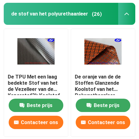
de stof van het polyurethaanleer
(26)
Samengestelde Stoffen
industriële feltenrollen
Brand - vertragers Weerspiegelende Stof
De TPU Met een laag
De oranje van de de
bedekte Stof van het
Stoffen Glanzende
de Vezelleer van de
Koolstof van het
Keperstof3k Koolstof
Polyurethaanleer
voor
Hybride van Kevlar voor
Beste prijs
Beste prijs
Portefeuilles/Zakken
Sportenmateriaal
Contacteer ons
Contacteer ons