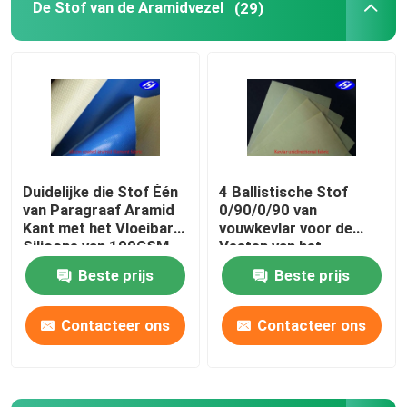
De Stof van de Aramidvezel
(29)
Over ons
Fabrieksreis
Kwaliteitscontrole
Duidelijke die Stof Één
4 Ballistische Stof
van Paragraaf Aramid
0/90/0/90 van
Contacteer ons
Kant met het Vloeibare
vouwkevlar voor de
Silicone van 100GSM
Vesten van het
met een laag wordt
Kogelbewijs/Lichaamspant
Beste prijs
Beste prijs
nieuws
bedekt
Contacteer ons
Contacteer ons
Vraag een offerte aan
De Stof van koolstofaramid