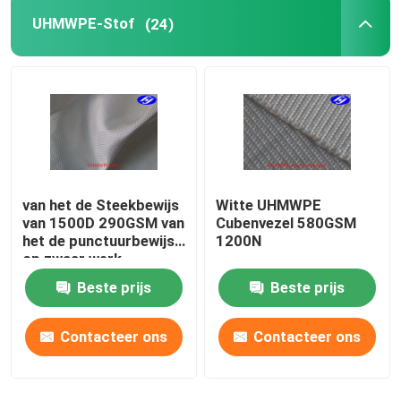
UHMWPE-Stof
(24)
De Stof van de koolstofvezel
De Stof van de Aramidvezel
UHMWPE-Stof
van het de Steekbewijs
Witte UHMWPE
de stof van het polyurethaanleer
van 1500D 290GSM van
Cubenvezel 580GSM
het de punctuurbewijs
1200N
op zwaar werk
Besnoeiings Bestand Stof
berekende geweven het
Beste prijs
Beste prijs
polyethyleenstof
anti-statische structuur
Contacteer ons
Contacteer ons
Koolstof Samengesteld Materiaal