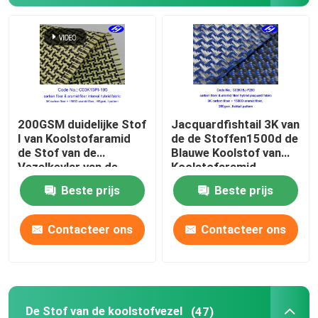
200GSM duidelijke Stof
Jacquardfishtail 3K van
I van Koolstofaramid
de de Stoffen1500d de
de Stof van de
Blauwe Koolstof van
Vezelkevlar van de
Koolstofaramid
Patroon1500d 3K
Hybride Stof van
Beste prijs
Beste prijs
Koolstof
Aramid
Contacteer ons
Contacteer ons
De Stof van de koolstofvezel
(47)