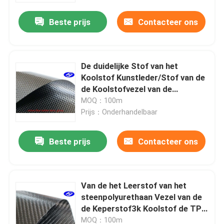
Beste prijs
Contacteer ons
De duidelijke Stof van het
Koolstof Kunstleder/Stof van de
de Koolstofvezel van de
Corrosieweerstand de Zwarte
MOQ：100m
Prijs：Onderhandelbaar
Beste prijs
Contacteer ons
Thuis
Van de het Leerstof van het
Producten
steenpolyurethaan Vezel van de
de Keperstof3k Koolstof de TPU
Met een laag bedekte
Videos
MOQ：100m