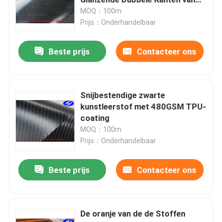
TPU met een laag wordt bedekt
MOQ：100m
Prijs：Onderhandelbaar
De Stof van de koolstofvezel
Beste prijs
Contacteer ons
De Stof van de Aramidvezel
UHMWPE-Stof
Snijbestendige zwarte
kunstleerstof met 480GSM TPU-
coating
de stof van het polyurethaanleer
MOQ：100m
Prijs：Onderhandelbaar
Besnoeiings Bestand Stof
Beste prijs
Contacteer ons
anti-statische structuur
De oranje van de de Stoffen
Koolstof Samengesteld Materiaal