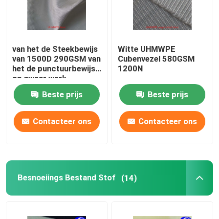
van het de Steekbewijs
Witte UHMWPE
van 1500D 290GSM van
Cubenvezel 580GSM
het de punctuurbewijs
1200N
op zwaar werk
berekende geweven het
Beste prijs
Beste prijs
polyethyleenstof
Contacteer ons
Contacteer ons
Besnoeiings Bestand Stof
(14)