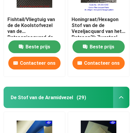
Fishtail/Vliegtuig van
Honingraat/Hexagon
de de Koolstofvezel
Stof van de de
van de
Vezeljacquard van het
Patroonjacquard de
Patroon3k Zwartsel
Stof 3K voor
Beste prijs
Beste prijs
Lamborghini
Contacteer ons
Contacteer ons
De Stof van de Aramidvezel
(29)