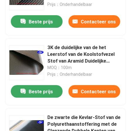
Prijs：Onderhandelbaar
Over ons
Beste prijs
Contacteer ons
Fabrieksreis
3K de duidelijke van de het
Kwaliteitscontrole
Leerstof van de Koolstofvezel
Stof van Aramid Duidelijke
Zwarte Steen Geweven
MOQ：100m
Contacteer ons
Prijs：Onderhandelbaar
nieuws
Beste prijs
Contacteer ons
Vraag een offerte aan
De zwarte die Kevlar-Stof van de
Polyurethaanstoffering met de
De Stof van koolstofaramid
Glanzende Dubbele Kanten van