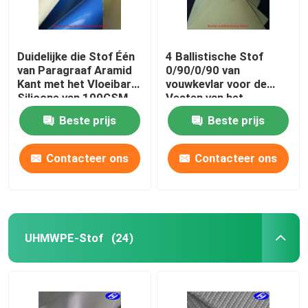
Duidelijke die Stof Één
4 Ballistische Stof
van Paragraaf Aramid
0/90/0/90 van
Kant met het Vloeibare
vouwkevlar voor de
Silicone van 100GSM
Vesten van het
met een laag wordt
Kogelbewijs/Lichaamspant
Beste prijs
Beste prijs
bedekt
Contacteer ons
Contacteer ons
UHMWPE-Stof
(24)