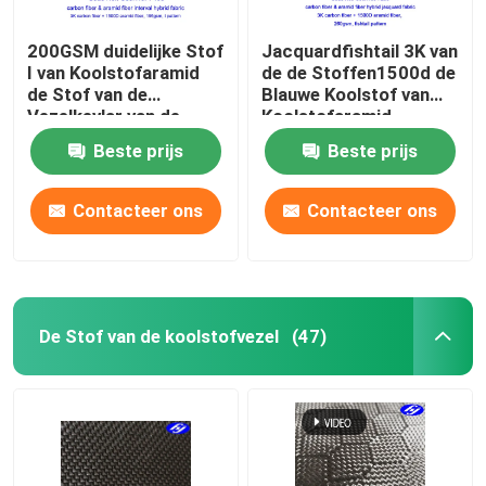
200GSM duidelijke Stof
Jacquardfishtail 3K van
I van Koolstofaramid
de de Stoffen1500d de
de Stof van de
Blauwe Koolstof van
Vezelkevlar van de
Koolstofaramid
Patroon1500d 3K
Hybride Stof van
Beste prijs
Beste prijs
Koolstof
Aramid
Contacteer ons
Contacteer ons
De Stof van de koolstofvezel
(47)