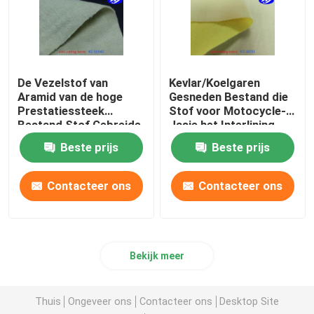
De Vezelstof van
Kevlar/Koelgaren
Aramid van de hoge
Gesneden Bestand die
Prestatiessteek
Stof voor Motocycle-
Bestand Stof Gebreide
Jasje het Interlining
met Staaldraad
wordt gebreid
Beste prijs
Beste prijs
Contacteer ons
Contacteer ons
Bekijk meer
Thuis
Ongeveer ons
Contacteer ons
Desktop Site