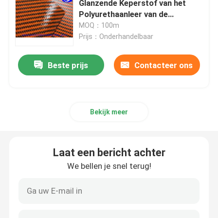
Glanzende Keperstof van het
Polyurethaanleer van de
Samengestelde Stoffen
Koolstofkevlar Hybride Stof voor
MOQ：100m
Handschoenen
Prijs：Onderhandelbaar
industriële feltenrollen
Beste prijs
Contacteer ons
Brand - vertragers Weerspiegelende Stof
Bekijk meer
Laat een bericht achter
We bellen je snel terug!