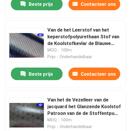
Beste prijs
Contacteer ons
Van de het Leerstof van het
keperstofpolyurethaan Stof van
de Koolstofkevlar de Blauwe
Glanzende voor Kleding
MOQ：100m
Prijs：Onderhandelbaar
Beste prijs
Contacteer ons
Van het de Vezelleer van de
jacquard het Glanzende Koolstof
Patroon van de de Stoffentpu
Met een laag bedekte Ruit voor
MOQ：100m
Portefeuilles
Prijs：Onderhandelbaar