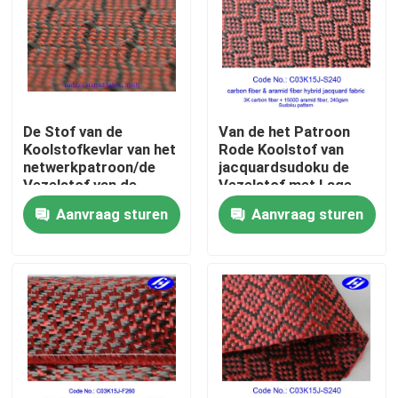
Over ons
Fabrieksreis
De Stof van de
Van de het Patroon
Koolstofkevlar van het
Rode Koolstof van
Kwaliteitscontrole
netwerkpatroon/de
jacquardsudoku de
Vezelstof van de
Vezelstof met Lage
Jacquardhybride
Brandbaarheid
Aanvraag sturen
Aanvraag sturen
Contacteer ons
Geweven Gloeidraad
nieuws
Vraag een offerte aan
De Stof van koolstofaramid