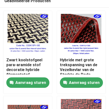
Geadviseerde Producten
Zwart koolstofgeel
Hybride met grote
para-aramide stof
trekspanning van de
decoratie hybride
Vezelkevlar van de
filamentstof
Sterkte de Rode
Thuis
Koolstof met
Aanvraag sturen
Aanvraag sturen
Jacquardfishtail
Patroon
Producten
Videos