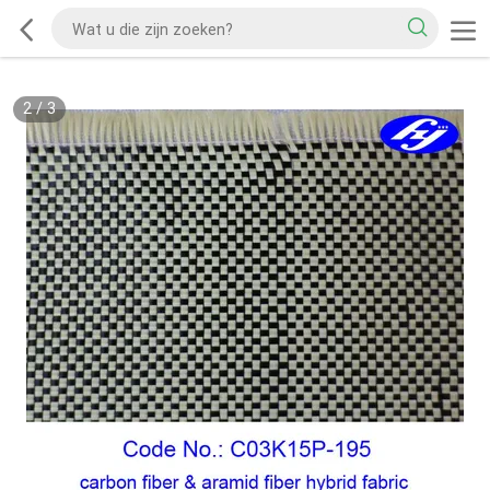
2
/
3