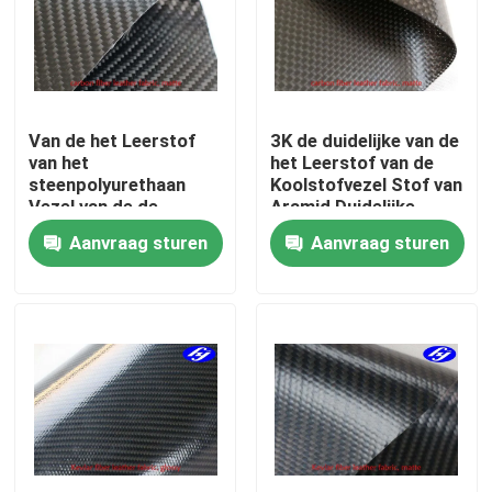
Over ons
Fabrieksreis
Van de het Leerstof
3K de duidelijke van de
van het
het Leerstof van de
steenpolyurethaan
Koolstofvezel Stof van
Kwaliteitscontrole
Vezel van de de
Aramid Duidelijke
Keperstof3k Koolstof
Zwarte Steen Geweven
Aanvraag sturen
Aanvraag sturen
de TPU Met een laag
Contacteer ons
bedekte
nieuws
Vraag een offerte aan
De Stof van koolstofaramid