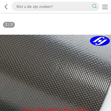
2
/
3