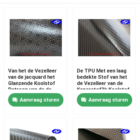
Van het de Vezelleer
De TPU Met een laag
van de jacquard het
bedekte Stof van het
Glanzende Koolstof
de Vezelleer van de
Patroon van de de
Keperstof3k Koolstof
Stoffentpu Met een
voor
Thuis
Aanvraag sturen
Aanvraag sturen
laag bedekte Ruit voor
Portefeuilles/Zakken
Portefeuilles
Producten
Videos