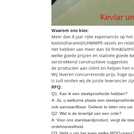
Waarom ons kies:
Meer dan 8 jaar rijke experiances op het
koolstof/aramid/UHMWPE-vezels en relat
Het hebben van meer dan 50 firm&faithfu
welke goede prijzen en stabiele goede kw
verstrekkend constructieve suggesties
de producten aan cliënt en helpen hen o
Wij leveren concurrerende prijs, hoge qu
U zult vinden wij de juiste leverancier zij
RFQ:
Q1: Kan ik een steekproeforde hebben?
A:
Ja, u welkome plaats een steekproeforde 
ook aanvaardbaar. Gelieve te laten ons uw
Q2: Wat is de levertijd van een orde?
A:
Voor ons standaardproduct, vergt de ste
ordehoeveelheid.
Q3: Hebt u om het even welke MOQ-grens