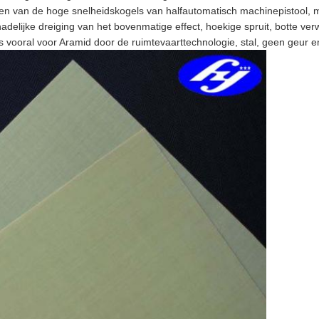
n van de hoge snelheidskogels van halfautomatisch machinepistool, ma
elijke dreiging van het bovenmatige effect, hoekige spruit, botte ver
s vooral voor Aramid door de ruimtevaarttechnologie, stal, geen geur en