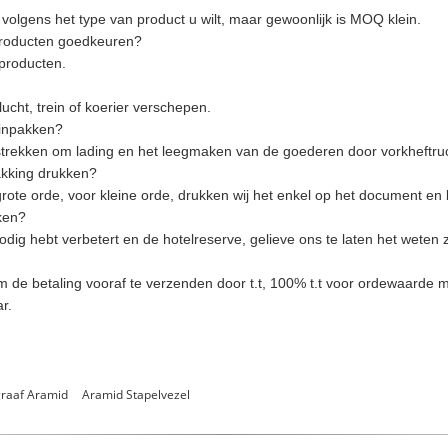
olgens het type van product u wilt, maar gewoonlijk is MOQ klein.
 producten goedkeuren?
producten.
cht, trein of koerier verschepen.
 inpakken?
rstrekken om lading en het leegmaken van de goederen door vorkheftru
akking drukken?
grote orde, voor kleine orde, drukken wij het enkel op het document en 
ken?
dig hebt verbetert en de hotelreserve, gelieve ons te laten het weten z
m de betaling vooraf te verzenden door t.t, 100% t.t voor ordewaarde m
r.
graaf Aramid
Aramid Stapelvezel