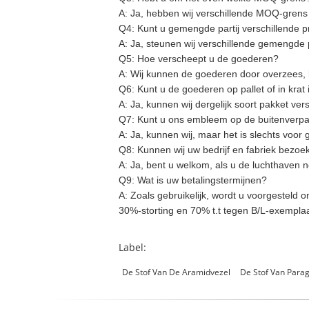
A:
Ja, hebben wij verschillende MOQ-grens v
Q4: Kunt u gemengde partij verschillende
A:
Ja, steunen wij verschillende gemengde 
Q5: Hoe verscheept u de goederen?
A:
Wij kunnen de goederen door overzees, lu
Q6: Kunt u de goederen op pallet of in krat
A:
Ja, kunnen wij dergelijk soort pakket ve
Q7: Kunt u ons embleem op de buitenverp
A:
Ja, kunnen wij, maar het is slechts voor 
Q8: Kunnen wij uw bedrijf en fabriek bezoe
A:
Ja, bent u welkom, als u de luchthaven no
Q9: Wat is uw betalingstermijnen?
A:
Zoals gebruikelijk, wordt u voorgesteld o
30%-storting en 70% t.t tegen B/L-exemplaa
Label:
De Stof Van De Aramidvezel
De Stof Van Para