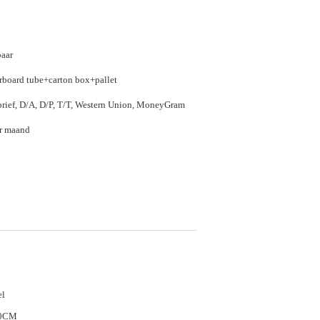
aar
rboard tube+carton box+pallet
rief, D/A, D/P, T/T, Western Union, MoneyGram
r maand
el
0CM