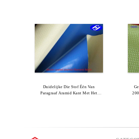
Lichtgewichtaramid-Chemische
Duidelijke Die Stof Één Van
De 
Ge
Bestand Van De Vezelstof 250gsm
Paragraaf Aramid Kant Met Het
Van
200
Vloeibare Silicone Van 100GSM Met
Met Goede Prestaties
Met W
Kev
Een Laag Wordt Bedekt