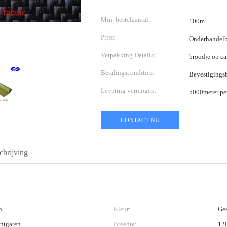
Min. bestelaantal:
100m
Prijs:
Onderhandelb
Verpakking Details:
broodje op ca
Betalingscondities:
Bevestigingsb
Levering vermogen:
5000meter pe
CONTACT NU
hrijving
n
Kleur:
Ge
ntgaren
Breedte:
12