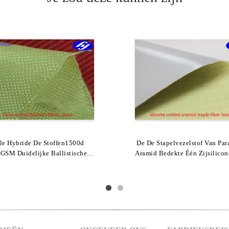
Koolstofvezel 1000D 200GSM
le Hybride De Stoffen1500d
De De Stapelvezelstof Van Par
Filament Para Aramid Stof 1
 Aramid Van Het Kogelbewijs
GSM Duidelijke Ballistische
Aramid Bedekte Één Zijsilicon
200GSM Voor Samengestel
eerstand Op Hoge Temperatuur
lar Stof Van Koolstofaramid
Lassenrobot Met Een Laa
Versterkte Structuur