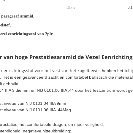
Dikte:
0,
n paragraaf aramid
,
elstof
,
ezel eenrichtingsstof van 2ply
r van hoge Prestatiesaramid de Vezel Eenrichting
 eenrichtingsstof voor het vest van het kogelbewijs
hebben het licht
Het is een geavanceerd zacht en comfortabel ballistisch die materiaal 
t gebruikt.
04 IIIA 9 die mm en NIJ 0101,06 IIIA .44 door het Testcentrum wordt ge
t niveau van NIJ 0101,04 IIIA 9mm
t niveau van NIJ 0101,06 IIIA .44Mag
 prestaties, het comfortabele dragen, en meer veiligheid;
ndigheid, negatieve hitteuitbreiding;