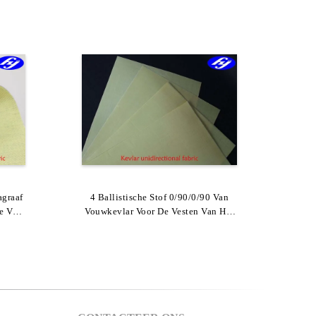
agraaf
000D
Professionele De Stapelvezel Dikke
4 Ballistische Stof 0/90/0/90 Van
e Voor
de
Vouwkevlar Voor De Vesten Van Het
Stof Van Paragraaf Aramid Voor
g
Kogelbewijs/Lichaamspantser
Thermische Isolatie