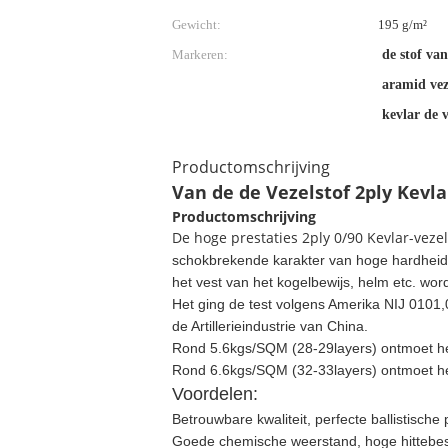
Gewicht:
195 g/m²
Markeren:
de stof va
aramid vez
kevlar de v
Productomschrijving
Van de de Vezelstof 2ply Kevla
Productomschrijving
De hoge prestaties 2ply 0/90 Kevlar-vezel
schokbrekende karakter van hoge hardheid. 
het vest van het kogelbewijs, helm etc. word
Het ging de test volgens Amerika NIJ 0101,
de Artillerieindustrie van China.
Rond 5.6kgs/SQM (28-29layers) ontmoet he
Rond 6.6kgs/SQM (32-33layers) ontmoet he
Voordelen:
Betrouwbare kwaliteit, perfecte ballistische
Goede chemische weerstand, hoge hittebeste