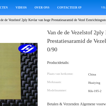
CTEN
VIDEOS
OVER ONS
CONTACTEER ONS
VR
 de de Vezelstof 2ply Kevlar van hoge Prestatiesaramid de Vezel Eenrichtingsst
Van de de Vezelstof 2ply
Prestatiesaramid de Vezel
0/90
Productdetails:
Plaats van herkomst:
China
Merknaam:
Huaiying
Modelnummer:
Kfu-195-2
Betalen & Verzenden Algemene voorw