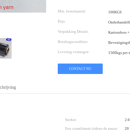
Min. bestelaantal:
100KGS
Prijs:
Onderhandelb
Verpakking Details:
Kartondoos + 
Betalingscondities:
Bevestigingsb
Levering vermogen:
1500kgs per 
CONTACT NU
hrijving
Sterkte:
2.6
Een compliment tijdens de pauze:
20 