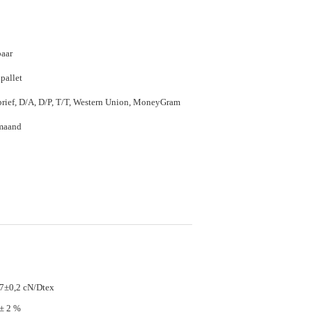
aar
pallet
rief, D/A, D/P, T/T, Western Union, MoneyGram
maand
7±0,2 cN/Dtex
± 2 %