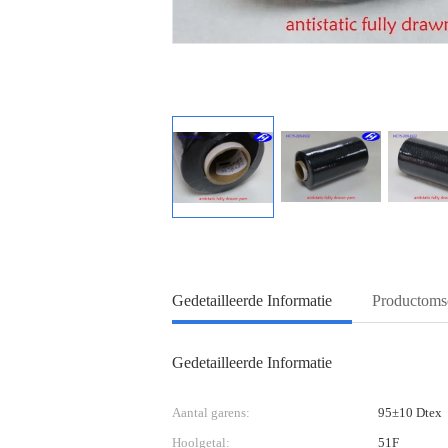
Gedetailleerde Informatie
Productomsc
Gedetailleerde Informatie
Aantal garens:
95±10 Dtex
Hoolgetal:
51F