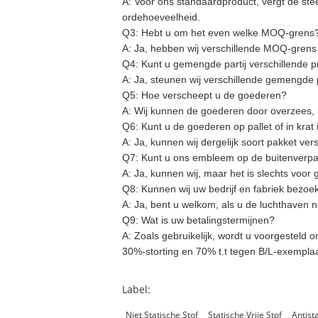
A:
Voor ons standaardproduct, vergt de ste
ordehoeveelheid.
Q3: Hebt u om het even welke MOQ-grens
A:
Ja, hebben wij verschillende MOQ-grens v
Q4: Kunt u gemengde partij verschillende
A:
Ja, steunen wij verschillende gemengde 
Q5: Hoe verscheept u de goederen?
A:
Wij kunnen de goederen door overzees, lu
Q6: Kunt u de goederen op pallet of in krat
A:
Ja, kunnen wij dergelijk soort pakket ve
Q7: Kunt u ons embleem op de buitenverp
A:
Ja, kunnen wij, maar het is slechts voor 
Q8: Kunnen wij uw bedrijf en fabriek bezoe
A:
Ja, bent u welkom, als u de luchthaven no
Q9: Wat is uw betalingstermijnen?
A:
Zoals gebruikelijk, wordt u voorgesteld o
30%-storting en 70% t.t tegen B/L-exemplaa
Label:
Niet Statische Stof
Statische Vrije Stof
Antist