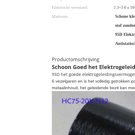
Elektrische weerstand:
1.3~3.6 x 10
Markeren:
Schone kled
stof zonder
95D Elektr
Antistatis
Productomschrijving
Schoon Goed het Elektrogeleid
95D het goede elektrogeleidingsvermogen
6 vezelgaren en is het volledig getrokken p
metaalinhoud, het geleidende bezit kan mee