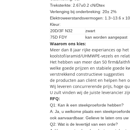
Treksterkte: 2.67±0.2 cN/Dtex
Verlenging bij onderbreking: 20± 2%
Elektroweerstandsvermogen: 1.3~13.6 x 10
Kleur:
20D/3F N32
zwart
75D FDY
kan worden aangepast
Waarom ons kies:
Meer dan 8 jaar rijke experiances op het
koolstof/aramid/UHMWPE-vezels en relat
Het hebben van meer dan 50 firm&faithfu
welke goede prijzen en stabiele goede kw
verstrekkend constructieve suggesties
de producten aan cliënt en helpen hen o
Wij leveren concurrerende prijs, hoge qu
U zult vinden wij de juiste leverancier zij
RFQ:
Q1: Kan ik een steekproeforde hebben?
A:
Ja, u welkome plaats een steekproeforde 
ook aanvaardbaar. Gelieve te laten ons uw
Q2: Wat is de levertijd van een orde?