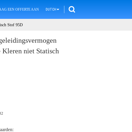
AAG EEN OFFERTE AAN
DUTCH
isch Stof 95D
geleidingsvermogen
 Kleren niet Statisch
32
aarden: