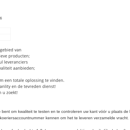
6
 gebied van
ieve producten;
l leveranciers
aliteit aanbieden;
m een totale oplossing te vinden.
anlity en de tevreden dienst!
n u zoekt!
bent om kwaliteit te testen en te controleren uw kant vóór u plaats d
 koeriersaccountnummer kennen om het te leveren verzamelde vracht.