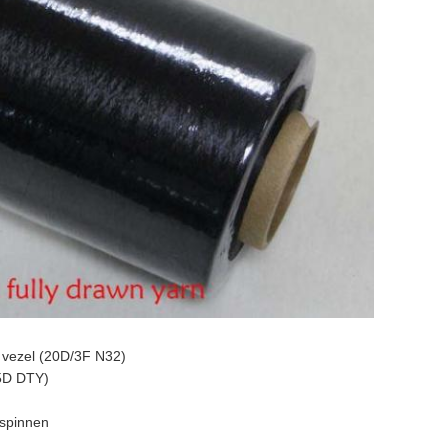
 vezel (20D/3F N32)
75D DTY)
 spinnen