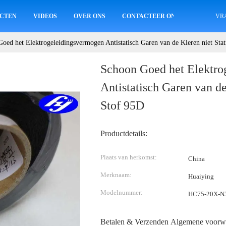
CTEN
VIDEOS
OVER ONS
CONTACTEER ONS
VR
oed het Elektrogeleidingsvermogen Antistatisch Garen van de Kleren niet Stat
Schoon Goed het Elektro
Antistatisch Garen van de
Stof 95D
Productdetails:
Plaats van herkomst:
China
Merknaam:
Huaiying
Modelnummer:
HC75-20X-N
Betalen & Verzenden Algemene voorw