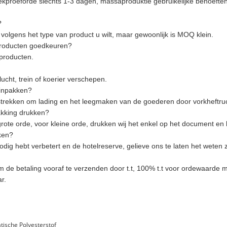
ekproeforde slechts 1-3 dagen, massaproduktie gebruikelijke behoefte
?
olgens het type van product u wilt, maar gewoonlijk is MOQ klein.
 producten goedkeuren?
producten.
cht, trein of koerier verschepen.
 inpakken?
rstrekken om lading en het leegmaken van de goederen door vorkheftru
akking drukken?
grote orde, voor kleine orde, drukken wij het enkel op het document en 
ken?
dig hebt verbetert en de hotelreserve, gelieve ons te laten het weten z
m de betaling vooraf te verzenden door t.t, 100% t.t voor ordewaarde m
r.
atische Polyesterstof