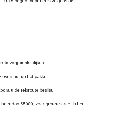
n 10-15 dagen maar het is volgens de
ck te vergemakkelijken.
kleven het op het pakket.
odra u de reisroute beslist.
inder dan $5000, voor grotere orde, is het