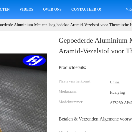
CTEN
VIDEOS
OVER ONS
CONTACTEER ONS
VR
oederde Aluminium Met een laag bedekte Aramid-Vezelstof voor Thermische Is
Gepoederde Aluminium M
Aramid-Vezelstof voor Th
Productdetails:
Plaats van herkomst:
China
Merknaam:
Huaiying
Modelnummer:
AFS280-AP4
Betalen & Verzenden Algemene voorw