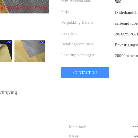
Min. bestelaantal:
500
Prijs:
Onderhandelb
Verpakking Details:
carboard tube
Levertijd:
20DAYS NA 
Betalingscondities:
Bevestigingsb
Levering vermogen:
20000m per 
CONTACT NU
hrijving
Materiaal:
par
Kleur:
Ge