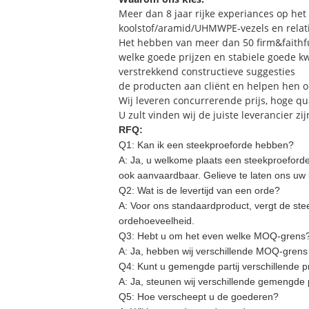
Meer dan 8 jaar rijke experiances op het
koolstof/aramid/UHMWPE-vezels en relat
Het hebben van meer dan 50 firm&faithfu
welke goede prijzen en stabiele goede kw
verstrekkend constructieve suggesties
de producten aan cliënt en helpen hen o
Wij leveren concurrerende prijs, hoge qu
U zult vinden wij de juiste leverancier zij
RFQ:
Q1: Kan ik een steekproeforde hebben?
A:
Ja, u welkome plaats een steekproeforde 
ook aanvaardbaar. Gelieve te laten ons uw
Q2: Wat is de levertijd van een orde?
A:
Voor ons standaardproduct, vergt de ste
ordehoeveelheid.
Q3: Hebt u om het even welke MOQ-grens
A:
Ja, hebben wij verschillende MOQ-grens v
Q4: Kunt u gemengde partij verschillende
A:
Ja, steunen wij verschillende gemengde 
Q5: Hoe verscheept u de goederen?