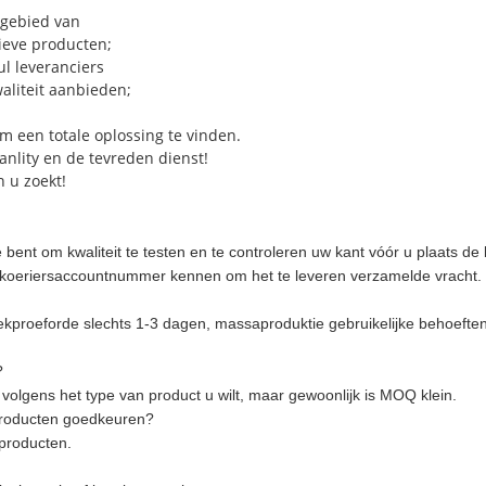
 gebied van
ieve producten;
l leveranciers
aliteit aanbieden;
m een totale oplossing te vinden.
anlity en de tevreden dienst!
n u zoekt!
bent om kwaliteit te testen en te controleren uw kant vóór u plaats d
 koeriersaccountnummer kennen om het te leveren verzamelde vracht.
ekproeforde slechts 1-3 dagen, massaproduktie gebruikelijke behoefte
?
olgens het type van product u wilt, maar gewoonlijk is MOQ klein.
 producten goedkeuren?
producten.