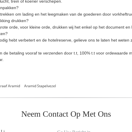
cht, trein of koerier verschepen.
 inpakken?
rstrekken om lading en het leegmaken van de goederen door vorkheftru
akking drukken?
grote orde, voor kleine orde, drukken wij het enkel op het document en 
ken?
dig hebt verbetert en de hotelreserve, gelieve ons te laten het weten z
m de betaling vooraf te verzenden door t.t, 100% t.t voor ordewaarde m
r.
graaf Aramid
Aramid Stapelvezel
Neem Contact Op Met Ons
 Li