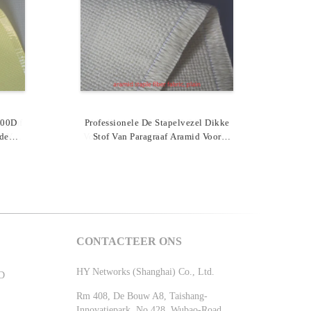
agraaf
000D
Professionele De Stapelvezel Dikke
4 Ballistische Stof 0/90/0/90 Van
e Voor
de
Vouwkevlar Voor De Vesten Van Het
Stof Van Paragraaf Aramid Voor
g
Kogelbewijs/Lichaamspantser
Thermische Isolatie
CONTACTEER ONS
HY Networks (Shanghai) Co., Ltd.
D
Rm 408, De Bouw A8, Taishang-
Innovatiepark, No.428, Wubao-Road,