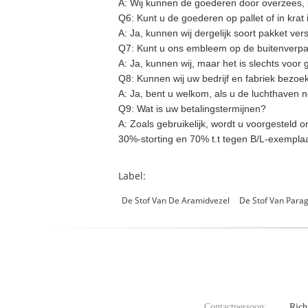
A:
Wij kunnen de goederen door overzees, lu
Q6: Kunt u de goederen op pallet of in krat
A:
Ja, kunnen wij dergelijk soort pakket ve
Q7: Kunt u ons embleem op de buitenverp
A:
Ja, kunnen wij, maar het is slechts voor 
Q8: Kunnen wij uw bedrijf en fabriek bezoe
A:
Ja, bent u welkom, als u de luchthaven no
Q9: Wat is uw betalingstermijnen?
A:
Zoals gebruikelijk, wordt u voorgesteld o
30%-storting en 70% t.t tegen B/L-exemplaa
Label:
De Stof Van De Aramidvezel
De Stof Van Para
Contactpersoon:
Rich