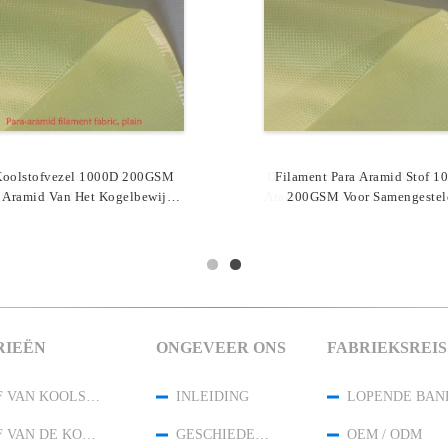
Koolstofvezel 1000D 200GSM
le Hybride De Stoffen1500d
De De Stapelvezelstof Van Par
Filament Para Aramid Stof 1
 Aramid Van Het Kogelbewijs
GSM Duidelijke Ballistische
Aramid Bedekte Één Zijsilicon
200GSM Voor Samengestel
eerstand Op Hoge Temperatuur
lar Stof Van Koolstofaramid
Lassenrobot Met Een Laa
Versterkte Structuur
RIEËN
ONGEVEER ONS
FABRIEKSREIS
DE STOF VAN KOOLSTOFARAMID
INLEIDING
LOPENDE BAN
DE STOF VAN DE KOOLSTOFVEZEL
GESCHIEDENIS
OEM / ODM