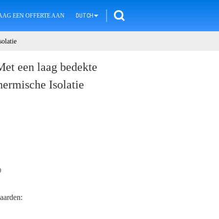
AAG EEN OFFERTE AAN
DUTCH
olatie
et een laag bedekte
ermische Isolatie
0
aarden: