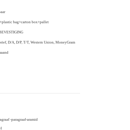
aar
+plastic bag+carton box+pallet
BEVESTIGING
rief, D/A, D/P, T/T, Western Union, MoneyGram
maand
agraaf -paragraaf-aramid
el