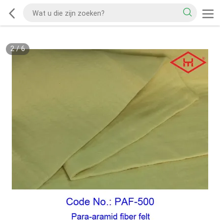
2
/
6