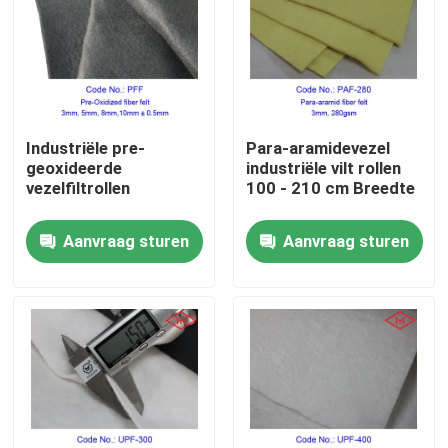
Over ons
Fabrieksreis
Industriële pre-
Para-aramidevezel
geoxideerde
industriële vilt rollen
Kwaliteitscontrole
vezelfiltrollen
100 - 210 cm Breedte
Aanvraag sturen
Aanvraag sturen
Contacteer ons
nieuws
Vraag een offerte aan
De Stof van koolstofaramid