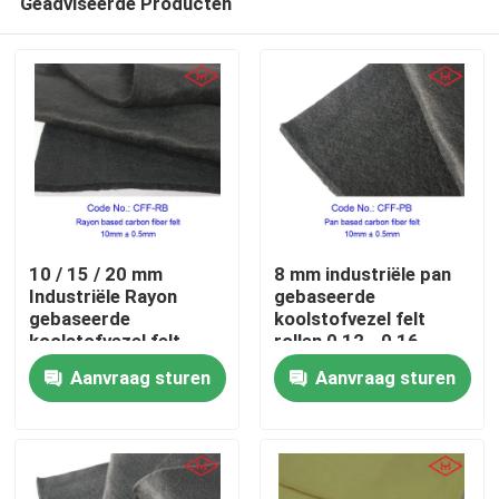
Geadviseerde Producten
10 / 15 / 20 mm
8 mm industriële pan
Industriële Rayon
gebaseerde
gebaseerde
koolstofvezel felt
koolstofvezel felt
rollen 0,12 - 0,16
Thuis
rollen
g/cm3
Aanvraag sturen
Aanvraag sturen
Producten
Videos