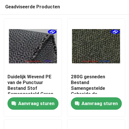
Geadviseerde Producten
Duidelijk Wevend PE
280G gesneden
van de Punctuur
Bestand
Bestand Stof
Samengestelde
Thuis
Samengesteld Garen
Gebreide de
met grote
Doekuhmwpe Stof van
Aanvraag sturen
Aanvraag sturen
trekspanning met
Stoffenkevlar Aramid
Producten
Gesneden Niveau 4
Videos