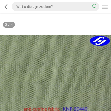
2
/
4