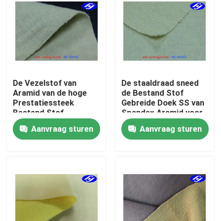
Over ons
Fabrieksreis
De Vezelstof van
De staaldraad sneed
Kwaliteitscontrole
Aramid van de hoge
de Bestand Stof
Prestatiessteek
Gebreide Doek SS van
Bestand Stof
Spandex Aramid voor
Contacteer ons
Gebreide met
Veiligheidsapparaten
Aanvraag sturen
Aanvraag sturen
Staaldraad
nieuws
Vraag een offerte aan
De Stof van koolstofaramid