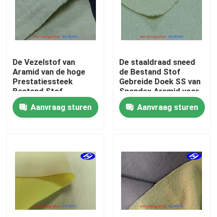
Over ons
Fabrieksreis
De Vezelstof van
De staaldraad sneed
Aramid van de hoge
de Bestand Stof
Prestatiessteek
Gebreide Doek SS van
Kwaliteitscontrole
Bestand Stof
Spandex Aramid voor
Gebreide met
Veiligheidsapparaten
Aanvraag sturen
Aanvraag sturen
Staaldraad
Contacteer ons
nieuws
Vraag een offerte aan
De Stof van koolstofaramid