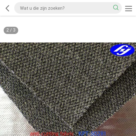
2
/
3