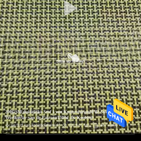
200GSM duidelijke Stof I van Koolstofaramid de Stof van de
Vezelkevlar van de Patroon1500d 3K Koolstof
De Stof van koolstofaramid
2023-01-16
867 views