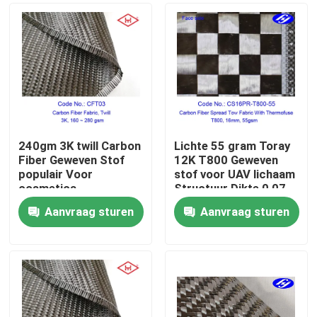
240gm 3K twill Carbon
Lichte 55 gram Toray
Fiber Geweven Stof
12K T800 Geweven
populair Voor
stof voor UAV lichaam
cosmetica
Structuur Dikte 0,07
mm Ruw materiaal
Aanvraag sturen
Aanvraag sturen
Carbon garen
Thuis
Producten
Videos