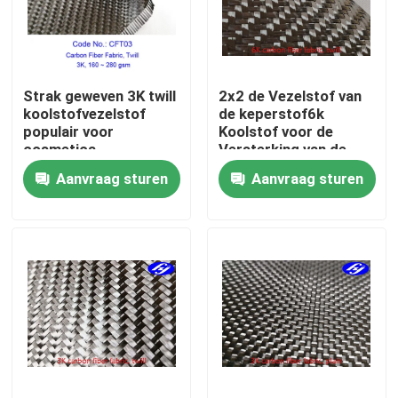
Over ons
Strak geweven 3K twill
2x2 de Vezelstof van
Fabrieksreis
koolstofvezelstof
de keperstof6k
populair voor
Koolstof voor de
cosmetica
Versterking van de
Kwaliteitscontrole
Jachtrompconstructie
Aanvraag sturen
Aanvraag sturen
Contacteer ons
nieuws
Vraag een offerte aan
De Stof van koolstofaramid