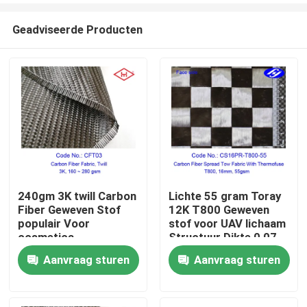
Geadviseerde Producten
240gm 3K twill Carbon
Lichte 55 gram Toray
Fiber Geweven Stof
12K T800 Geweven
Thuis
populair Voor
stof voor UAV lichaam
cosmetica
Structuur Dikte 0,07
mm Ruw materiaal
Aanvraag sturen
Aanvraag sturen
Producten
Carbon garen
Videos