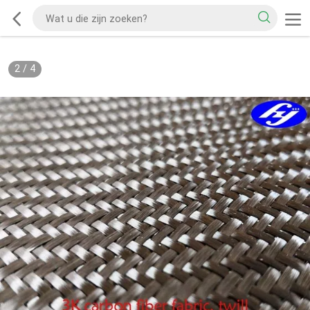
2
/
4