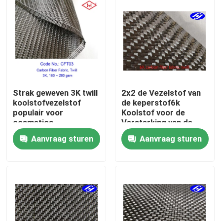
Over ons
Fabrieksreis
Kwaliteitscontrole
Strak geweven 3K twill
2x2 de Vezelstof van
koolstofvezelstof
de keperstof6k
populair voor
Koolstof voor de
Contacteer ons
cosmetica
Versterking van de
Jachtrompconstructie
Aanvraag sturen
Aanvraag sturen
nieuws
Vraag een offerte aan
De Stof van koolstofaramid