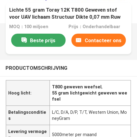
Lichte 55 gram Toray 12K T800 Geweven stof
voor UAV lichaam Structuur Dikte 0,07 mm Ruw
materiaal Carbon garen
MOQ：100 miljoen
Prijs：Onderhandelbaar
Beste prijs
Contacteer ons
PRODUCTOMSCHRIJVING
T800 geweven weefsel
,
Hoog licht:
55 gram lichtgewicht geweven wee
fsel
Betalingsconditie
L/C, D/A, D/P, T/T, Western Union, Mo
s
neyGram
Levering vermoge
5000meter per maand