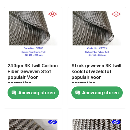
240gm 3K twill Carbon
Strak geweven 3K twill
Fiber Geweven Stof
koolstofvezelstof
populair Voor
populair voor
cosmetica
cosmetica
Thuis
Aanvraag sturen
Aanvraag sturen
Producten
Videos