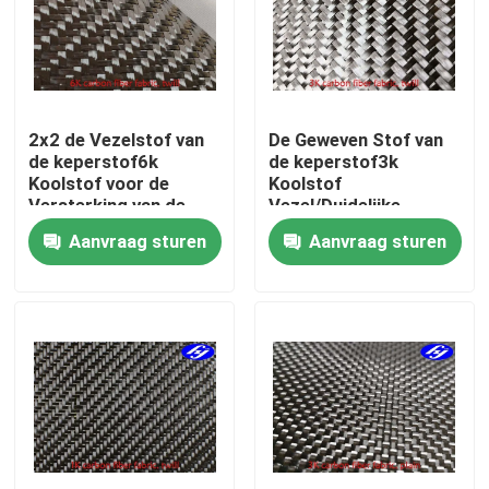
Over ons
Fabrieksreis
2x2 de Vezelstof van
De Geweven Stof van
de keperstof6k
de keperstof3k
Koolstof voor de
Koolstof
Kwaliteitscontrole
Versterking van de
Vezel/Duidelijke
Jachtrompconstructie
Koolstofvezel voor
Aanvraag sturen
Aanvraag sturen
Autodecoratie
Contacteer ons
nieuws
Vraag een offerte aan
De Stof van koolstofaramid