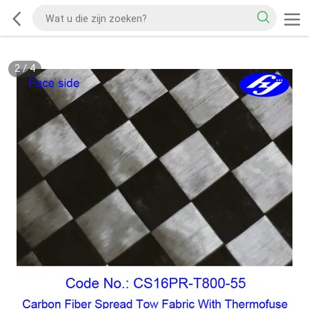
2
/
4