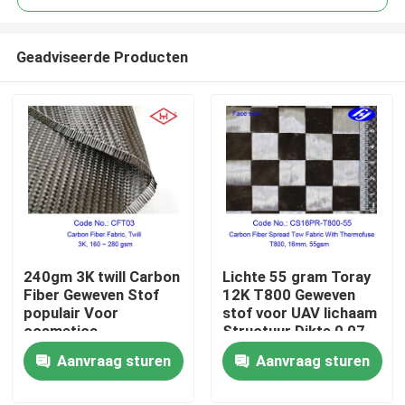
Geadviseerde Producten
240gm 3K twill Carbon
Lichte 55 gram Toray
Thuis
Fiber Geweven Stof
12K T800 Geweven
populair Voor
stof voor UAV lichaam
cosmetica
Structuur Dikte 0,07
Producten
mm Ruw materiaal
Aanvraag sturen
Aanvraag sturen
Carbon garen
Videos