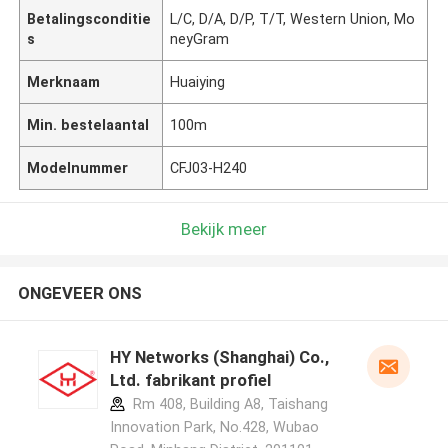
Betalingsconditie
L/C, D/A, D/P, T/T, Western Union, Mo
s
neyGram
Merknaam
Huaiying
Min. bestelaantal
100m
Modelnummer
CFJ03-H240
Bekijk meer
ONGEVEER ONS
HY Networks (Shanghai) Co.,
Ltd. fabrikant profiel
Rm 408, Building A8, Taishang
Innovation Park, No.428, Wubao