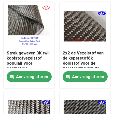
Over ons
Fabrieksreis
Kwaliteitscontrole
Strak geweven 3K twill
2x2 de Vezelstof van
koolstofvezelstof
de keperstof6k
Contacteer ons
populair voor
Koolstof voor de
cosmetica
Versterking van de
Jachtrompconstructie
Aanvraag sturen
Aanvraag sturen
nieuws
Vraag een offerte aan
De Stof van koolstofaramid