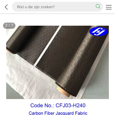
2
/
7